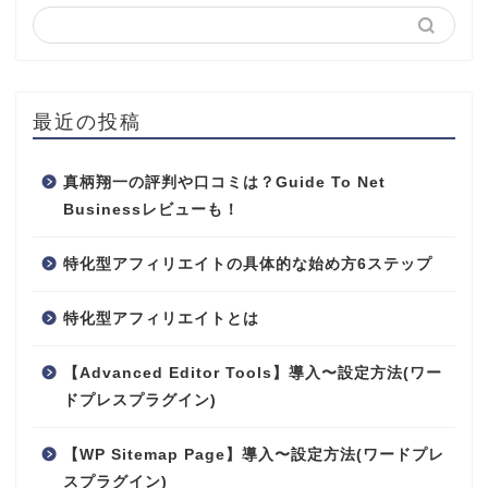
最近の投稿
真柄翔一の評判や口コミは？Guide To Net
Businessレビューも！
特化型アフィリエイトの具体的な始め方6ステップ
特化型アフィリエイトとは
【Advanced Editor Tools】導入〜設定方法(ワー
ドプレスプラグイン)
【WP Sitemap Page】導入〜設定方法(ワードプレ
スプラグイン)