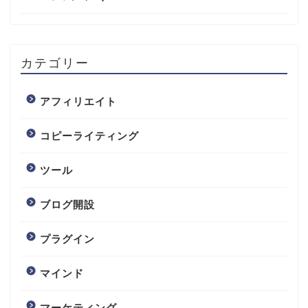
カテゴリー
アフィリエイト
コピーライティング
ツール
ブログ開設
プラグイン
マインド
マーケティング